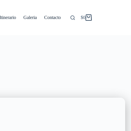
Itinerario
Galeria
Contacto
$
0