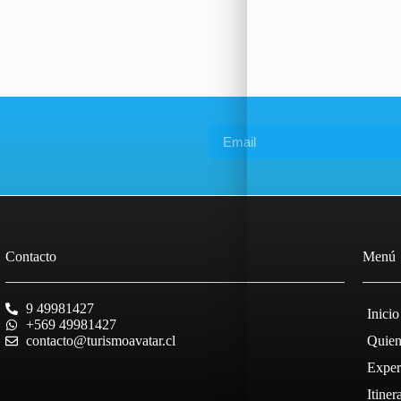
Contacto
Menú
9 49981427
Inicio
+569 49981427
contacto@turismoavatar.cl
Quien
Exper
Itiner