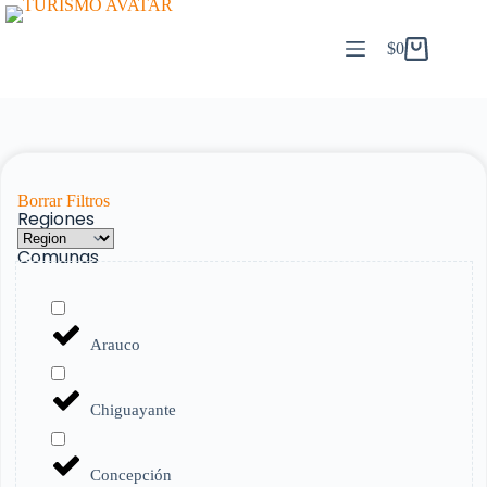
$
0
Borrar Filtros
Regiones
Comunas
Arauco
Chiguayante
Concepción